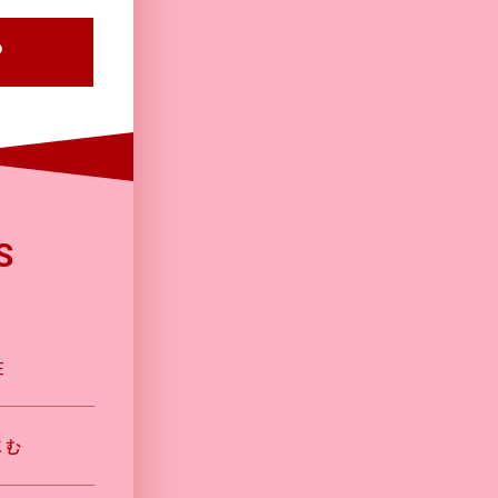
P
S
在
じむ