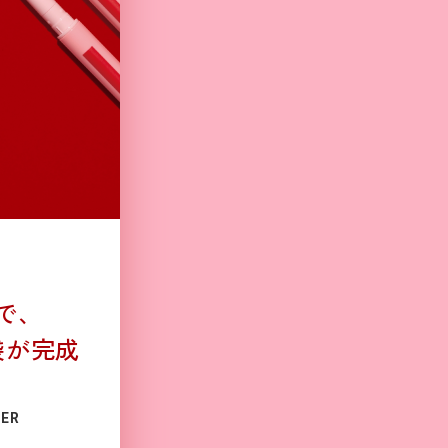
で、
袋が完成
NER