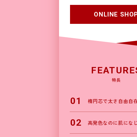
ONLINE SHO
FEATURE
特長
01
楕円芯で太さ自由自
02
高発色なのに肌にな